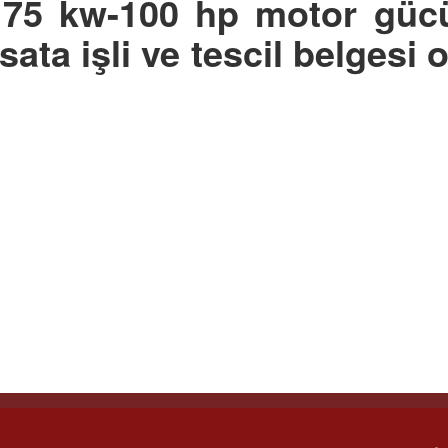
z 75 kw-100 hp motor güc
sata işli ve tescil belgesi 