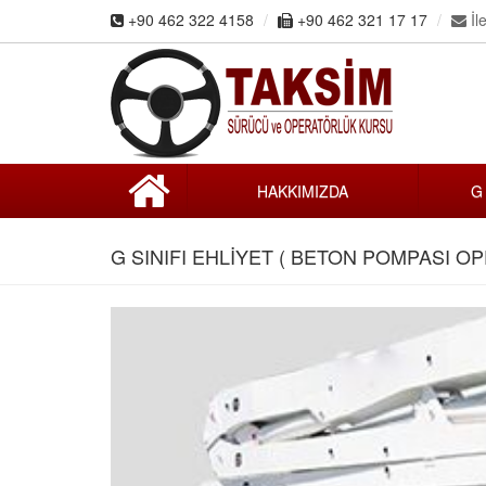
+90 462 322 4158
+90 462 321 17 17
İle
HAKKIMIZDA
G
G SINIFI EHLİYET ( BETON POMPASI O