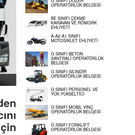
G SINIFI DOZER
OPERATÖRLÜK BELGESİ
BE SINIFI ÇEKME
KARAVAN VE RÖMORK
EHLİYETİ
A-A2-A1 SINIFI
MOTOSİKLET EHLİYETİ
G SINIFI BETON
SANTRALİ OPERATÖRLÜK
BELGESİ
G SINIFI SİLİNDİR
OPERATÖRLÜK BELGESİ
G SINIFI PERSONEL VE
YÜK YÜKSELTİCİ
den
G SINIFI MOBİL VİNÇ
ını
OPERATÖRLÜK BELGESİ
çin
G SINIFI FORKLİFT
OPERATÖRLÜK BELGESİ