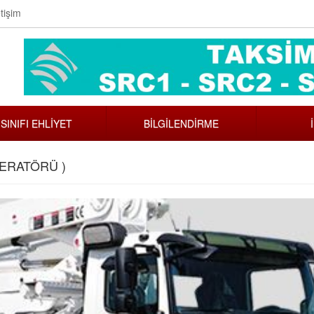
tişim
 SINIFI EHLİYET
BİLGİLENDİRME
PERATÖRÜ )