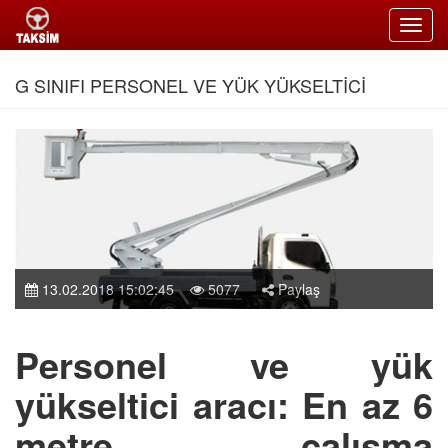
Toggl
navig
G SINIFI PERSONEL VE YÜK YÜKSELTİCİ
13.02.2018 15:02:45
5077
Paylaş
Personel ve yük
yükseltici aracı: En az 6
metre çalışma