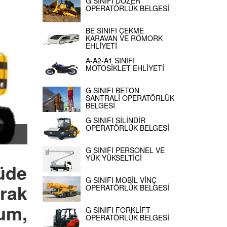
G SINIFI DOZER
OPERATÖRLÜK BELGESİ
BE SINIFI ÇEKME
KARAVAN VE RÖMORK
EHLİYETİ
A-A2-A1 SINIFI
MOTOSİKLET EHLİYETİ
G SINIFI BETON
SANTRALİ OPERATÖRLÜK
BELGESİ
G SINIFI SİLİNDİR
OPERATÖRLÜK BELGESİ
G SINIFI PERSONEL VE
YÜK YÜKSELTİCİ
üde
G SINIFI MOBİL VİNÇ
rak
OPERATÖRLÜK BELGESİ
kum,
G SINIFI FORKLİFT
OPERATÖRLÜK BELGESİ