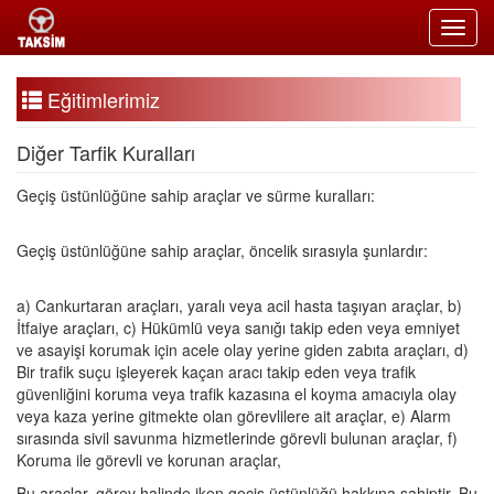
Toggl
navig
Eğitimlerimiz
Diğer Tarfik Kuralları
Geçiş üstünlüğüne sahip araçlar ve sürme kuralları:
Geçiş üstünlüğüne sahip araçlar, öncelik sırasıyla şunlardır:
a) Cankurtaran araçları, yaralı veya acil hasta taşıyan araçlar, b)
İtfaiye araçları, c) Hükümlü veya sanığı takip eden veya emniyet
ve asayişi korumak için acele olay yerine giden zabıta araçları, d)
Bir trafik suçu işleyerek kaçan aracı takip eden veya trafik
güvenliğini koruma veya trafik kazasına el koyma amacıyla olay
veya kaza yerine gitmekte olan görevlilere ait araçlar, e) Alarm
sırasında sivil savunma hizmetlerinde görevli bulunan araçlar, f)
Koruma ile görevli ve korunan araçlar,
Bu araçlar, görev halinde iken geçiş üstünlüğü hakkına sahiptir. Bu