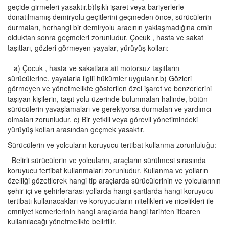
geçide girmeleri yasaktır.b)Işıklı işaret veya bariyerlerle
donatılmamış demiryolu geçitlerini geçmeden önce, sürücülerin
durmaları, herhangi bir demiryolu aracının yaklaşmadığına emin
olduktan sonra geçmeleri zorunludur. Çocuk , hasta ve sakat
taşıtları, gözleri görmeyen yayalar, yürüyüş kolları:
a) Çocuk , hasta ve sakatlara ait motorsuz taşıtların
sürücülerine, yayalarla ilgili hükümler uygulanır.b) Gözleri
görmeyen ve yönetmelikte gösterilen özel işaret ve benzerlerini
taşıyan kişilerin, taşıt yolu üzerinde bulunmaları halinde, bütün
sürücülerin yavaşlamaları ve gerekiyorsa durmaları ve yardımcı
olmaları zorunludur. c) Bir yetkili veya görevli yönetimindeki
yürüyüş kolları arasından geçmek yasaktır.
Sürücülerin ve yolcuların koruyucu tertibat kullanma zorunluluğu:
Belirli sürücülerin ve yolcuların, araçların sürülmesi sırasında
koruyucu tertibat kullanmaları zorunludur. Kullanma ve yolların
özelliği gözetilerek hangi tip araçlarda sürücülerinin ve yolcularının
şehir içi ve şehirlerarası yollarda hangi şartlarda hangi koruyucu
tertibatı kullanacakları ve koruyucuların nitelikleri ve nicelikleri ile
emniyet kemerlerinin hangi araçlarda hangi tarihten itibaren
kullanılacağı yönetmelikte belirtilir.