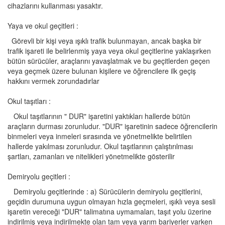
cihazlarını kullanması yasaktır.
Yaya ve okul geçitleri :
Görevli bir kişi veya ışıklı trafik bulunmayan, ancak başka bir
trafik işareti ile belirlenmiş yaya veya okul geçitlerine yaklaşırken
bütün sürücüler, araçlarını yavaşlatmak ve bu geçitlerden geçen
veya geçmek üzere bulunan kişilere ve öğrencilere ilk geçiş
hakkını vermek zorundadırlar
Okul taşıtları :
Okul taşıtlarının " DUR" işaretini yaktıkları hallerde bütün
araçların durması zorunludur. "DUR" işaretinin sadece öğrencilerin
binmeleri veya inmeleri sırasında ve yönetmelikte belirtilen
hallerde yakılması zorunludur. Okul taşıtlarının çalıştırılması
şartları, zamanları ve nitelikleri yönetmelikte gösterilir
Demiryolu geçitleri :
Demiryolu geçitlerinde : a) Sürücülerin demiryolu geçitlerini,
geçidin durumuna uygun olmayan hızla geçmeleri, ışıklı veya sesli
işaretin vereceği "DUR" talimatına uymamaları, taşıt yolu üzerine
indirilmiş veya indirilmekte olan tam veya yarım bariyerler varken